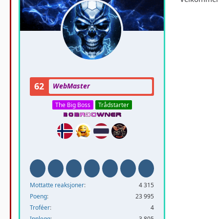
62
WebMaster
The Big Boss
Trådstarter
Mottatte reaksjoner
4 315
Poeng
23 995
Troféer
4
Innlegg
3 805