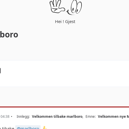
Hei ! Gjest
boro
. 04:38
Innlegg:
Velkommen tilbake marlboro
,
Emne:
Velkommen nye 
 tibake
marlboro