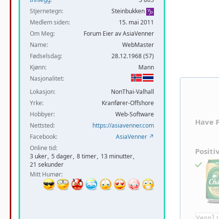
Stjernetegn
Steinbukken
Medlem siden
15. mai 2011
Om Meg
Forum Eier av AsiaVenner
Name
WebMaster
Fødselsdag
28.12.1968 (57)
Kjønn
Mann
Nasjonalitet
Lokasjon
NonThai-Valhall
Yrke
Kranfører-Offshore
Hobbyer
Web-Software
Have 
Nettsted
https://asiavenner.com
Facebook
AsiaVenner
Online tid
Positi
3 uker
5 dager
8 timer
13 minutter
21 sekunder
Mitt Humør
Vennl