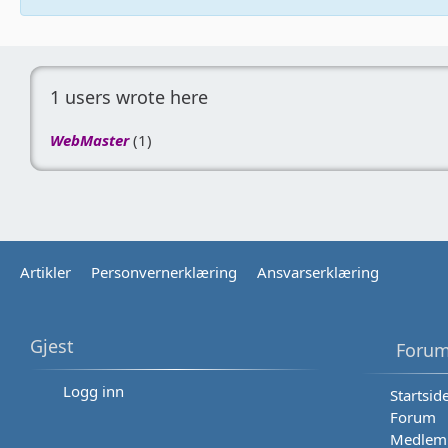
1 users wrote here
WebMaster
(1)
Artikler
Personvernerklæring
Ansvarserklæring
Gjest
Forum
Logg inn
Startsid
Forum
Medlem