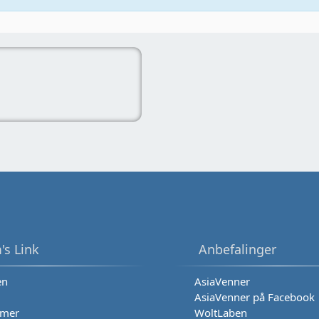
's Link
Anbefalinger
en
AsiaVenner
AsiaVenner på Facebook
mer
WoltLaben