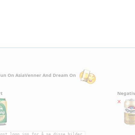
Fun On AsiaVenner And Dream On
vt
Negati
igst logg inn for å se disse bilder.