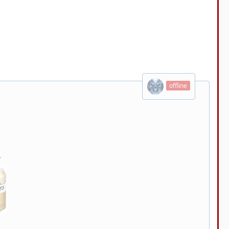
offline
v