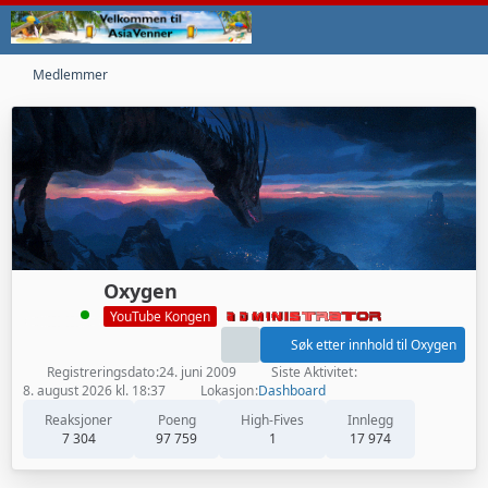
Medlemmer
Oxygen
YouTube Kongen
Søk etter innhold til Oxygen
Registreringsdato
24. juni 2009
Siste Aktivitet
8. august 2026 kl. 18:37
Lokasjon
Dashboard
Reaksjoner
Poeng
High-Fives
Innlegg
7 304
97 759
1
17 974