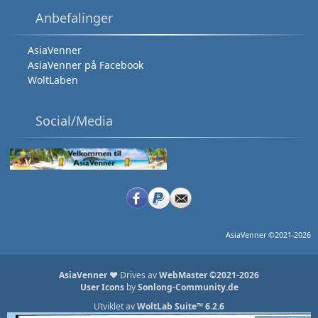
Anbefalinger
AsiaVenner
AsiaVenner på Facebook
WoltLaben
Social/Media
AsiaVenner ©2021-2026
AsiaVenner
❤️ Drives av
WebMaster ©2021-2026
User Icons
by
Sonlong-Community.de
Utviklet av
WoltLab Suite™ 6.2.6