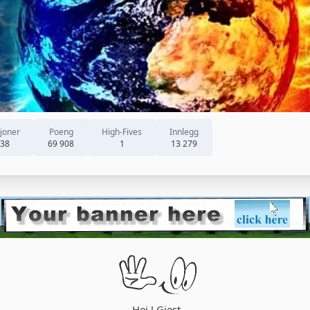
joner
Poeng
High-Fives
Innlegg
238
69 908
1
13 279
Hei ! Gjest