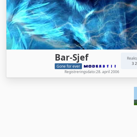
Bar-Sjef
Reaks
3 
Gone for ever
Registreringsdato
28. april 2006