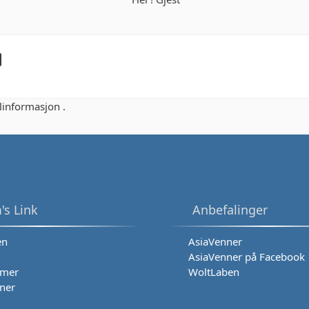
linformasjon .
's Link
Anbefalinger
en
AsiaVenner
AsiaVenner på Facebook
mer
WoltLaben
ner